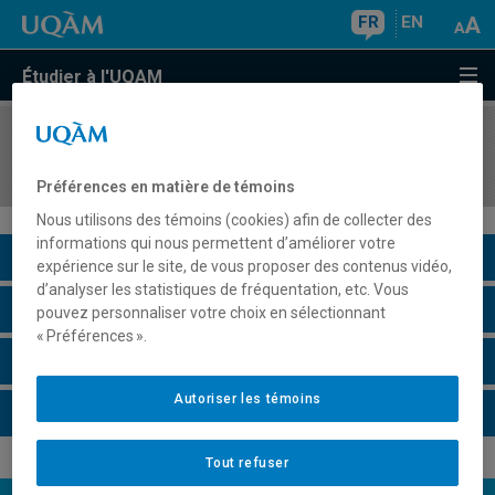
FR
EN
Étudier à l'UQAM
COURS
//
REL2257
Le patrimoine culturel et religieux québécois
Préférences en matière de témoins
Nous utilisons des témoins (cookies) afin de collecter des
informations qui nous permettent d’améliorer votre
Description du cours
expérience sur le site, de vous proposer des contenus vidéo,
d’analyser les statistiques de fréquentation, etc. Vous
Horaire - Été 2026
pouvez personnaliser votre choix en sélectionnant
« Préférences ».
Horaire - Automne 2026
Autoriser les témoins
Horaire - Hiver 2027
Tout refuser