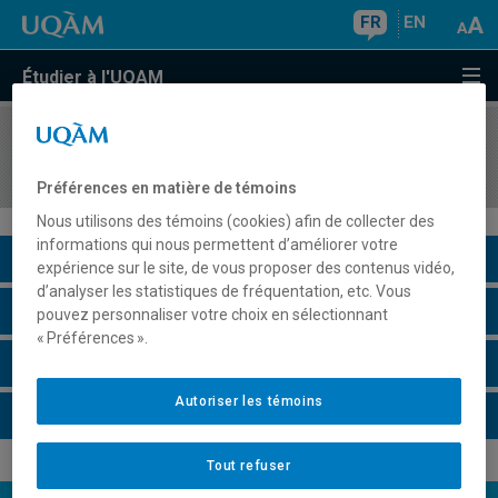
FR
EN
Étudier à l'UQAM
COURS
//
REL2616
Religion, spiritualité, santé et bien-être
Préférences en matière de témoins
Nous utilisons des témoins (cookies) afin de collecter des
informations qui nous permettent d’améliorer votre
Description du cours
expérience sur le site, de vous proposer des contenus vidéo,
d’analyser les statistiques de fréquentation, etc. Vous
Horaire - Été 2026
pouvez personnaliser votre choix en sélectionnant
« Préférences ».
Horaire - Automne 2026
Autoriser les témoins
Horaire - Hiver 2027
Tout refuser