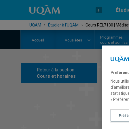
Étudi
UQAM
›
Étudier à l'UQAM
›
Cours REL7130 | Méditat
Programmes,
Accueil
Vous êtes
cours et admiss
Retour à la section
Préférenc
C
Cours et horaires
Nous utili
d’améliore
statistiqu
« Préféren
Préf