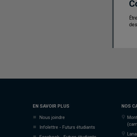
C
Êtr
des
EN SAVOIR PLUS
NOS C
Nous joindre
Mont
(cam
Infolettre - Futurs étudiants
Lana