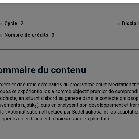
Cycle
: 2
Discipl
Nombre de crédits
: 3
ommaire du contenu
premier des trois séminaires du programme court Méditation the
tiques et expérientielles a comme objectif premier de comprendre 
ddhiste, en situant d'abord sa genèse dans le contexte philosoph
vements n¿stik¿), puis en analysant son développement et trans
 la systématisation effectuée par Buddhaghosa, et les adaptations
rospectives en Occident plusieurs siècles plus tard.