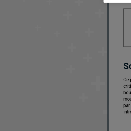
S
Ce 
cri
bou
mou
par
int