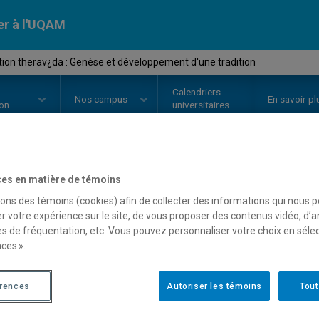
er à l'UQAM
ion therav¿da : Genèse et développement d'une tradition
Calendriers
Nos
campus
En savoir pl
ion
universitaires
es en matière de témoins
OURS
//
REL7130
-
Méditation th
sons des témoins (cookies) afin de collecter des informations qui nous 
développement d'une tra
r votre expérience sur le site, de vous proposer des contenus vidéo, d’a
es de fréquentation, etc. Vous pouvez personnaliser votre choix en séle
ces ».
Description
Horaire - Été 2026
Horaire
érences
Autoriser les témoins
Tout