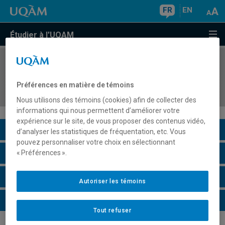
FR
EN
Étudier à l'UQAM
COURS
//
REL7133
Méditation theravada : Genèse et
Préférences en matière de témoins
développement d'une tradition
Nous utilisons des témoins (cookies) afin de collecter des
informations qui nous permettent d’améliorer votre
expérience sur le site, de vous proposer des contenus vidéo,
Description du cours
d’analyser les statistiques de fréquentation, etc. Vous
pouvez personnaliser votre choix en sélectionnant
Horaire - Été 2026
« Préférences ».
Horaire - Automne 2026
Autoriser les témoins
Horaire - Hiver 2027
Tout refuser