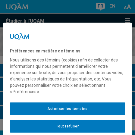
FR
EN
Étudier à l'UQAM
COURS
//
REL713X
Religion, éthique et culture
Préférences en matière de témoins
Nous utilisons des témoins (cookies) afin de collecter des
informations qui nous permettent d’améliorer votre
Description du cours
expérience sur le site, de vous proposer des contenus vidéo,
d’analyser les statistiques de fréquentation, etc. Vous
Horaire - Été 2026
pouvez personnaliser votre choix en sélectionnant
« Préférences ».
Horaire - Automne 2026
Autoriser les témoins
Horaire - Hiver 2027
Tout refuser