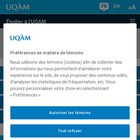
FR
EN
Étudier à l'UQAM
COURS
//
REL7145
Cosmologies et sociétés autochtones du Québec
Préférences en matière de témoins
Nous utilisons des témoins (cookies) afin de collecter des
informations qui nous permettent d’améliorer votre
Description du cours
expérience sur le site, de vous proposer des contenus vidéo,
d’analyser les statistiques de fréquentation, etc. Vous
Horaire - Été 2026
pouvez personnaliser votre choix en sélectionnant
« Préférences ».
Horaire - Automne 2026
Autoriser les témoins
Horaire - Hiver 2027
Tout refuser