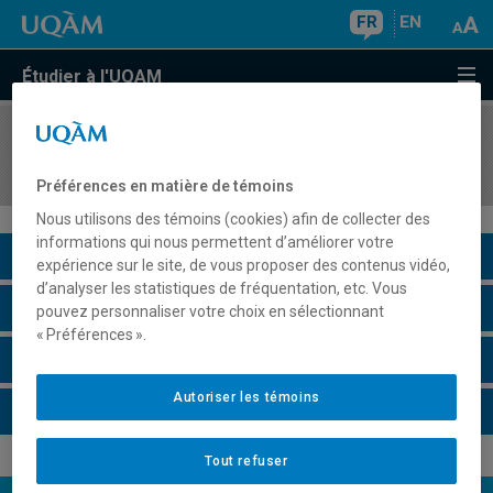
FR
EN
Étudier à l'UQAM
COURS
//
REL7154
Népal, religion et société II
Préférences en matière de témoins
Nous utilisons des témoins (cookies) afin de collecter des
informations qui nous permettent d’améliorer votre
Description du cours
expérience sur le site, de vous proposer des contenus vidéo,
d’analyser les statistiques de fréquentation, etc. Vous
Horaire - Été 2026
pouvez personnaliser votre choix en sélectionnant
« Préférences ».
Horaire - Automne 2026
Autoriser les témoins
Horaire - Hiver 2027
Tout refuser