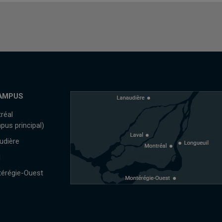
AMPUS
réal
pus principal)
udière
l
érégie-Ouest