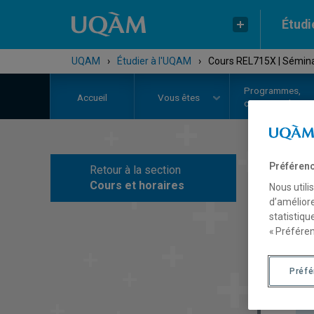
Étudi
UQAM
›
Étudier à l'UQAM
›
Cours REL715X | Sémina
Programmes,
Accueil
Vous êtes
cours et admiss
Préférenc
Retour à la section
C
Cours et horaires
Nous utili
d’améliore
statistiqu
« Préféren
Préf