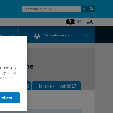
fr
en
us
Rencontrez-nous
recherche
permettent
nalyser les
ctionnant
 - Automne 2026
Horaire - Hiver 2027
 refuser