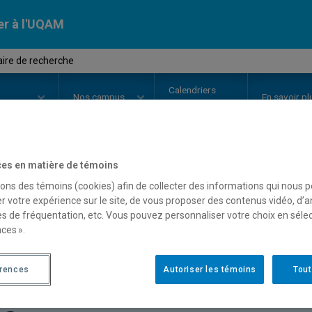
er à l'UQAM
ire de recherche
Calendriers
Nos
campus
En savoir pl
ion
universitaires
es en matière de témoins
OURS
//
REL715X
-
Séminaire de 
sons des témoins (cookies) afin de collecter des informations qui nous 
r votre expérience sur le site, de vous proposer des contenus vidéo, d’a
es de fréquentation, etc. Vous pouvez personnaliser votre choix en séle
ces ».
Description
Horaire - Été 2026
Horaire
érences
Autoriser les témoins
Tout