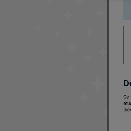
D
Ce 
étu
thé