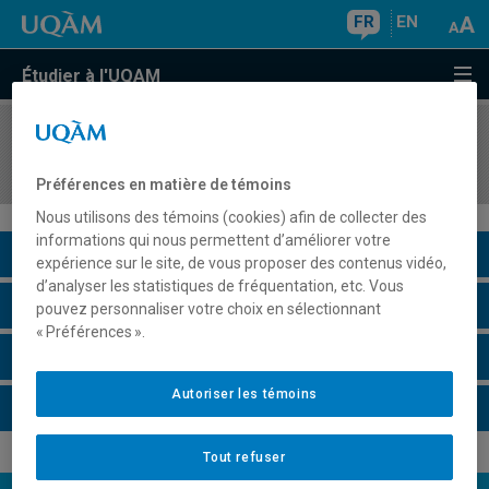
FR
EN
Étudier à l'UQAM
COURS
//
REL8206
Lectures dirigées VI
Préférences en matière de témoins
Nous utilisons des témoins (cookies) afin de collecter des
informations qui nous permettent d’améliorer votre
Description du cours
expérience sur le site, de vous proposer des contenus vidéo,
d’analyser les statistiques de fréquentation, etc. Vous
Horaire - Été 2026
pouvez personnaliser votre choix en sélectionnant
« Préférences ».
Horaire - Automne 2026
Autoriser les témoins
Horaire - Hiver 2027
Tout refuser