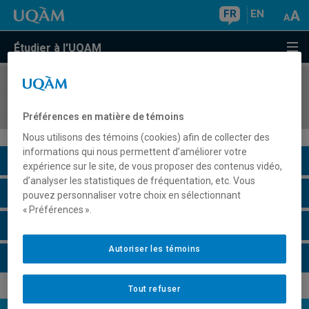
FR
EN
Étudier à l'UQAM
COURS
//
SCA7130
Climatologie physique
Préférences en matière de témoins
Nous utilisons des témoins (cookies) afin de collecter des
informations qui nous permettent d’améliorer votre
Description du cours
expérience sur le site, de vous proposer des contenus vidéo,
d’analyser les statistiques de fréquentation, etc. Vous
Horaire - Été 2026
pouvez personnaliser votre choix en sélectionnant
« Préférences ».
Horaire - Automne 2026
Autoriser les témoins
Horaire - Hiver 2027
Tout refuser