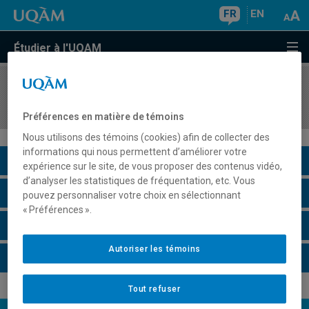
FR
EN
Étudier à l'UQAM
COURS
//
SCA7145
Instrumentation et travaux pratiques I
Préférences en matière de témoins
Nous utilisons des témoins (cookies) afin de collecter des
informations qui nous permettent d’améliorer votre
Description du cours
expérience sur le site, de vous proposer des contenus vidéo,
d’analyser les statistiques de fréquentation, etc. Vous
Horaire - Été 2026
pouvez personnaliser votre choix en sélectionnant
« Préférences ».
Horaire - Automne 2026
Autoriser les témoins
Horaire - Hiver 2027
Tout refuser