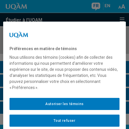
FR
EN
Étudier à l'UQAM
COURS
//
SCA7146
Instrumentation et travaux pratiques II
Préférences en matière de témoins
Nous utilisons des témoins (cookies) afin de collecter des
informations qui nous permettent d’améliorer votre
Description du cours
expérience sur le site, de vous proposer des contenus vidéo,
d’analyser les statistiques de fréquentation, etc. Vous
Horaire - Été 2026
pouvez personnaliser votre choix en sélectionnant
« Préférences ».
Horaire - Automne 2026
Autoriser les témoins
Horaire - Hiver 2027
Tout refuser