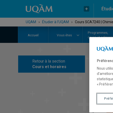
Étudi
UQAM
›
Étudier à l'UQAM
›
Cours SCA7240 | Chimie
Programmes,
Accueil
Vous êtes
cours et admiss
Préférenc
Retour à la section
C
Cours et horaires
Nous utili
d’améliore
statistiqu
« Préféren
Préf