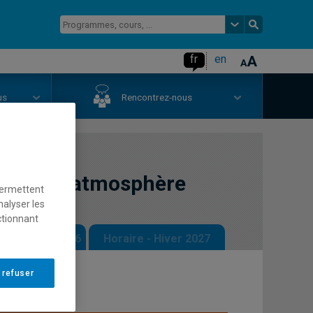
fr
en
us
Rencontrez-nous
que de l'atmosphère
permettent
nalyser les
ctionnant
 - Automne 2026
Horaire - Hiver 2027
 refuser