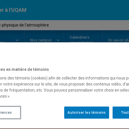
er à l'UQAM
-physique de l'atmosphère
Calendriers
Nos
campus
En savoir pl
ion
universitaires
es en matière de témoins
OURS
//
SCA7240
-
Chimie-physi
sons des témoins (cookies) afin de collecter des informations qui nous 
r votre expérience sur le site, de vous proposer des contenus vidéo, d’a
es de fréquentation, etc. Vous pouvez personnaliser votre choix en séle
ces ».
Description
Horaire - Été 2026
Horaire
érences
Autoriser les témoins
Tout