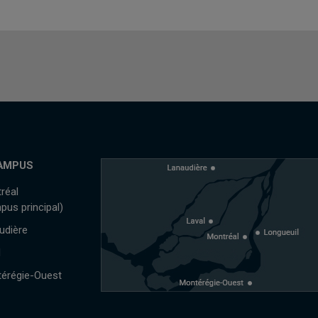
AMPUS
réal
pus principal)
udière
l
érégie-Ouest