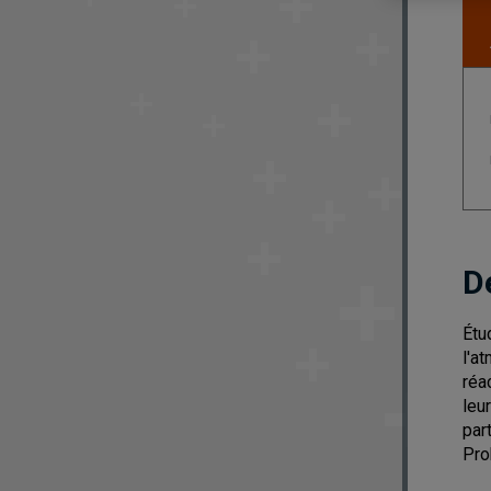
D
Étu
l'a
réa
leu
par
Pro