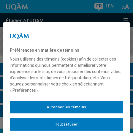
FR
EN
Étudier à l'UQAM
COURS
//
SCO2000
Contrôle de gestion
Préférences en matière de témoins
Nous utilisons des témoins (cookies) afin de collecter des
informations qui nous permettent d’améliorer votre
Description du cours
expérience sur le site, de vous proposer des contenus vidéo,
d’analyser les statistiques de fréquentation, etc. Vous
Horaire - Été 2026
pouvez personnaliser votre choix en sélectionnant
« Préférences ».
Horaire - Automne 2026
Autoriser les témoins
Horaire - Hiver 2027
Tout refuser