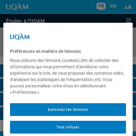
FR
EN
Étudier à l'UQAM
COURS
//
SCO2001
Comptabilité de management I
Préférences en matière de témoins
Nous utilisons des témoins (cookies) afin de collecter des
informations qui nous permettent d’améliorer votre
Description du cours
expérience sur le site, de vous proposer des contenus vidéo,
d’analyser les statistiques de fréquentation, etc. Vous
Horaire - Été 2026
pouvez personnaliser votre choix en sélectionnant
« Préférences ».
Horaire - Automne 2026
Autoriser les témoins
Horaire - Hiver 2027
Tout refuser