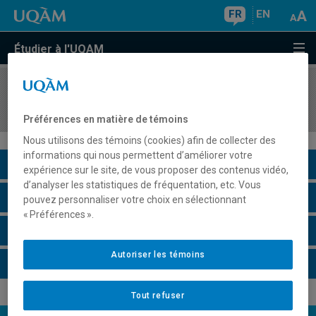
FR
EN
Étudier à l'UQAM
COURS
//
SCO3001
Comptabilité de management II
Préférences en matière de témoins
Nous utilisons des témoins (cookies) afin de collecter des
informations qui nous permettent d’améliorer votre
Description du cours
expérience sur le site, de vous proposer des contenus vidéo,
d’analyser les statistiques de fréquentation, etc. Vous
Horaire - Été 2026
pouvez personnaliser votre choix en sélectionnant
« Préférences ».
Horaire - Automne 2026
Autoriser les témoins
Horaire - Hiver 2027
Tout refuser