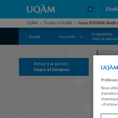
Étudi
UQAM
›
Étudier à l'UQAM
›
Cours SCO5004 | Audit d
Programmes,
Accueil
Vous êtes
cours et admiss
Retour à la section
C
Cours et horaires
Préférenc
Nous utili
d’améliore
statistiqu
« Préféren