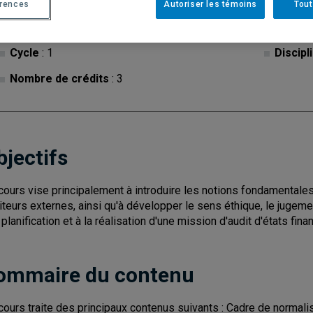
érences
Autoriser les témoins
Tout
Cycle
: 1
Discipl
Nombre de crédits
: 3
bjectifs
cours vise principalement à introduire les notions fondamentales
iteurs externes, ainsi qu'à développer le sens éthique, le jugem
 planification et à la réalisation d'une mission d'audit d'états fina
ommaire du contenu
cours traite des principaux contenus suivants : Cadre de normalis