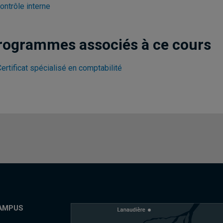
contrôle interne
rogrammes associés à ce cours
ertificat spécialisé en comptabilité
AMPUS