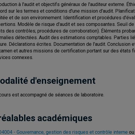
roduction à l'audit et objectifs généraux de l'auditeur externe. É
ord sur les termes et conditions d'une mission d'audit. Planificat
itée et de son environnement. Identification et procédures d'éval
ertions. Modèle de risque d'audit et ses composantes. Seuil de s
sts des contrôles; procédures de corroboration). Éléments proba
malies détectées. Audit des estimations comptables. Parties li
ture. Déclarations écrites. Documentation de l'audit. Conclusion e
xamen et autres missions de certification portant sur des états f
vices connexes.
odalité d'enseignement
cours est accompagné de séances de laboratoire.
réalables académiques
4004 - Gouvernance, gestion des risques et contrôle interne
o