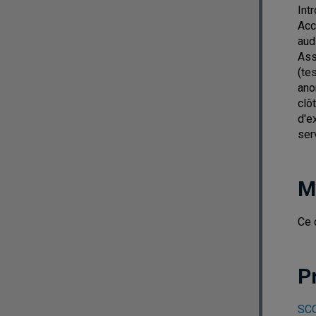
Int
Acc
aud
Ass
(te
ano
clô
d'e
ser
M
Ce 
P
SCO