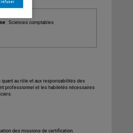
 refuser
ine
: Sciences comptables
 quant au rôle et aux responsabilités des
ent professionnel et les habiletés nécessaires
nciers.
ation des missions de certification.