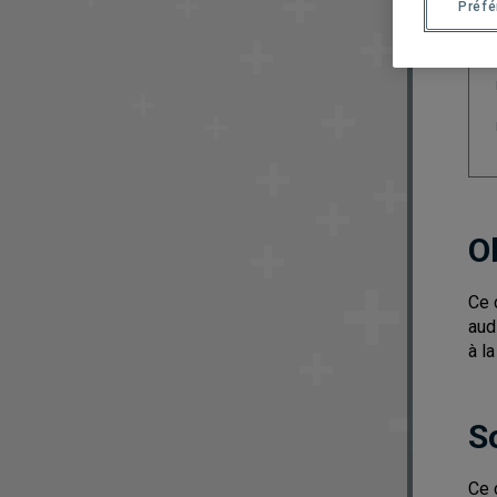
Préf
O
Ce 
aud
à la
S
Ce 