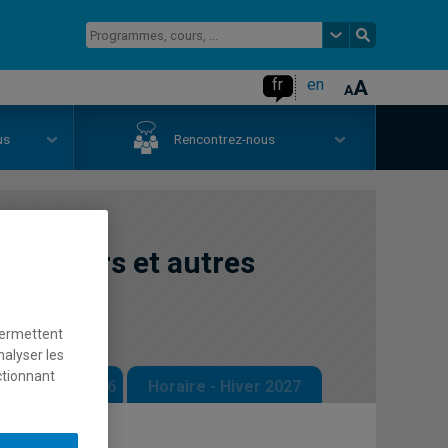
fr
en
us
Rencontrez-nous
financiers et autres
permettent
nalyser les
ctionnant
 - Automne 2026
Horaire - Hiver 2027