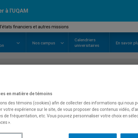
er à l'UQAM
'états financiers et autres missions
Calendriers
Nos
campus
En savoir pl
ion
universitaires
OURS
//
SCO5004
-
Audit d'états 
missions
es en matière de témoins
sons des témoins (cookies) afin de collecter des informations qui nous 
r votre expérience sur le site, de vous proposer des contenus vidéo, d’a
es de fréquentation, etc. Vous pouvez personnaliser votre choix en séle
Description
Horaire - Été 2026
Horaire
ces ».