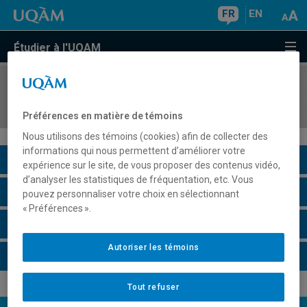
FR
EN
Étudier à l'UQAM
COURS
//
SCO6240
Comptabilité financière : sujets spécialisés
Préférences en matière de témoins
Nous utilisons des témoins (cookies) afin de collecter des
informations qui nous permettent d’améliorer votre
Description du cours
expérience sur le site, de vous proposer des contenus vidéo,
d’analyser les statistiques de fréquentation, etc. Vous
Horaire - Été 2026
pouvez personnaliser votre choix en sélectionnant
« Préférences ».
Horaire - Automne 2026
Autoriser les témoins
Horaire - Hiver 2027
Tout refuser