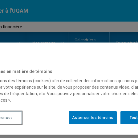
er à l'UQAM
 financière
Calendriers
Nos
campus
En savoir pl
ion
universitaires
es en matière de témoins
OURS
//
SCO7022
-
Gestion finan
sons des témoins (cookies) afin de collecter des informations qui nous 
r votre expérience sur le site, de vous proposer des contenus vidéo, d’a
es de fréquentation, etc. Vous pouvez personnaliser votre choix en séle
ces ».
Description
Horaire - Été 2026
Horaire
érences
Autoriser les témoins
Tout