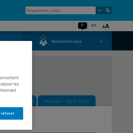
fr
en
us
Rencontrez-nous
cière
permettent
nalyser les
ctionnant
 - Automne 2026
Horaire - Hiver 2027
 refuser