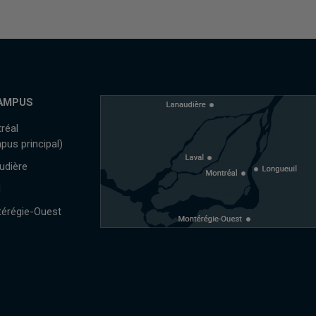
AMPUS
réal
pus principal)
udière
l
érégie-Ouest