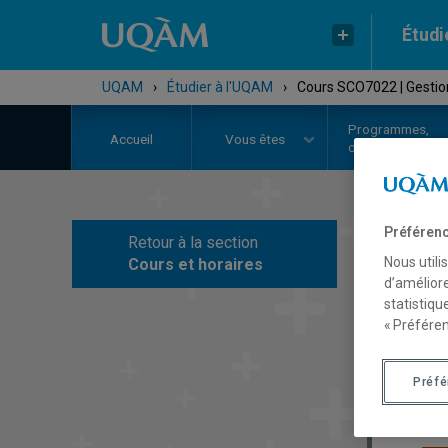
Étudi
UQAM
›
Étudier à l'UQAM
›
Cours SCO7022 | Gestion
Programmes,
Accueil
Vous êtes
cours et admiss
Préférenc
Retour à la section
C
Nous utili
Cours et horaires
d’améliore
statistiqu
« Préféren
Préf