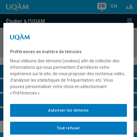
FR
EN
Étudier à l'UQAM
COURS
//
SCO7807
Droit et fiscalité
Préférences en matière de témoins
Nous utilisons des témoins (cookies) afin de collecter des
informations qui nous permettent d’améliorer votre
Description du cours
expérience sur le site, de vous proposer des contenus vidéo,
d’analyser les statistiques de fréquentation, etc. Vous
Horaire - Été 2026
pouvez personnaliser votre choix en sélectionnant
« Préférences ».
Horaire - Automne 2026
Autoriser les témoins
Horaire - Hiver 2027
Tout refuser