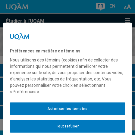
FR
EN
Étudier à l'UQAM
COURS
//
SCO7832
Réorganisations corporatives avancées
Préférences en matière de témoins
Nous utilisons des témoins (cookies) afin de collecter des
informations qui nous permettent d’améliorer votre
Description du cours
expérience sur le site, de vous proposer des contenus vidéo,
d’analyser les statistiques de fréquentation, etc. Vous
Horaire - Été 2026
pouvez personnaliser votre choix en sélectionnant
« Préférences ».
Horaire - Automne 2026
Autoriser les témoins
Horaire - Hiver 2027
Tout refuser