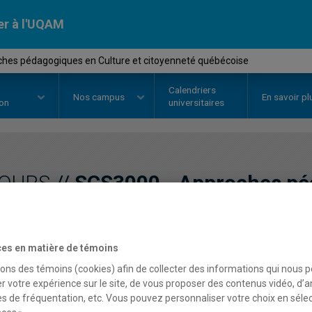
er à l'UQAM
hes pédagogiques en Culture et citoyenneté québécoise
Calendriers
Nos
campus
En savoir pl
ion
universitaires
OURS
//
SCS3000
-
Approches pé
et citoyenneté québécoi
es en matière de témoins
Description
Horaire - Été 2026
Horaire
sons des témoins (cookies) afin de collecter des informations qui nous 
r votre expérience sur le site, de vous proposer des contenus vidéo, d’a
es de fréquentation, etc. Vous pouvez personnaliser votre choix en séle