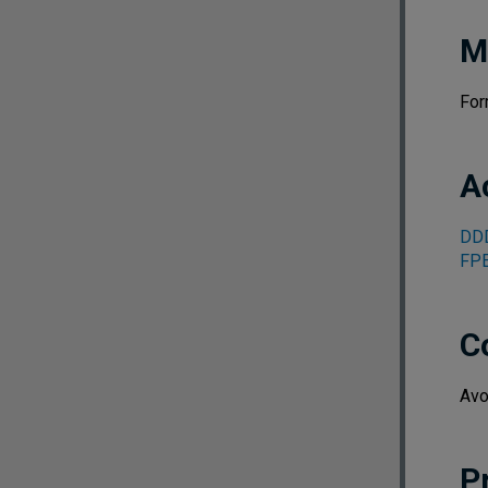
M
For
A
DDD
FPE
C
Avo
P