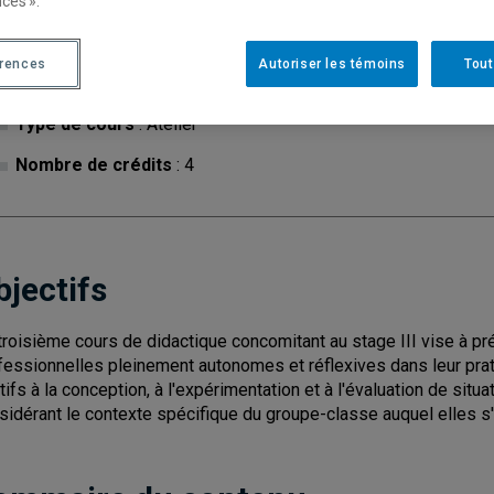
ces ».
érences
Autoriser les témoins
Tout
Cycle
: 1
Discipl
Type de cours
: Atelier
Nombre de crédits
: 4
bjectifs
troisième cours de didactique concomitant au stage III vise à p
fessionnelles pleinement autonomes et réflexives dans leur prat
atifs à la conception, à l'expérimentation et à l'évaluation de si
sidérant le contexte spécifique du groupe-classe auquel elles s