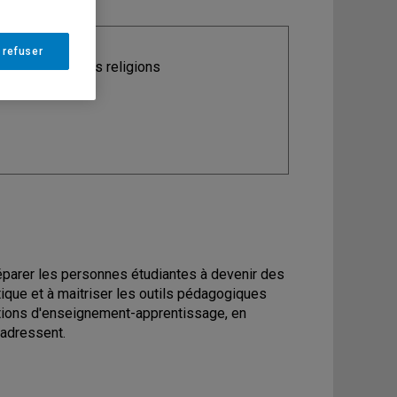
 refuser
ine
: Science des religions
réparer les personnes étudiantes à devenir des
ique et à maitriser les outils pédagogiques
tuations d'enseignement-apprentissage, en
'adressent.