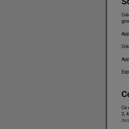
S
Cré
gro
App
Cré
App
Exp
C
Ce 
3, 
des