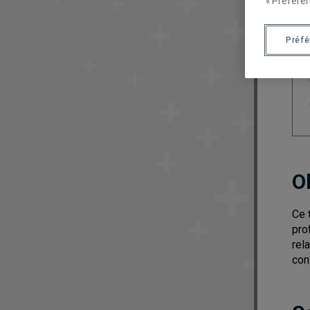
« Préféren
Préf
O
Ce 
pro
rel
con