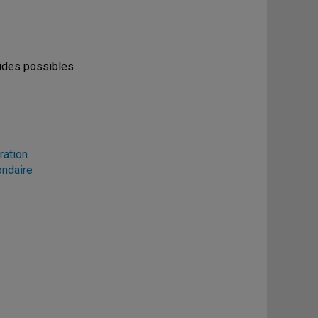
rides possibles.
ration
ondaire