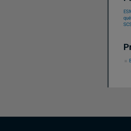
ESM
qué
SCS
P