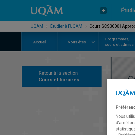
Étudi
UQAM
›
Étudier à l'UQAM
›
Cours SCS3000 | Approc
Programmes,
Accueil
Vous êtes
cours et admiss
Retour à la section
C
Cours et horaires
Préférenc
Nous utili
d’améliore
statistiqu