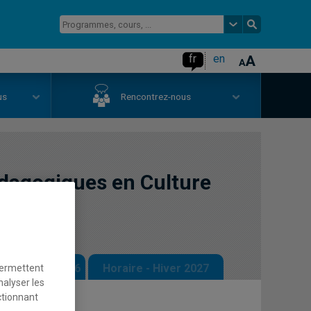
fr
en
us
Rencontrez-nous
dagogiques en Culture
se
 - Automne 2026
Horaire - Hiver 2027
permettent
nalyser les
ctionnant