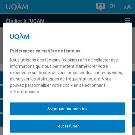
FR
EN
Étudier à l'UQAM
COURS
//
SCS3100
Initiation à la recherche en Culture et
Préférences en matière de témoins
citoyenneté québécoise en milieu de pratique
Nous utilisons des témoins (cookies) afin de collecter des
informations qui nous permettent d’améliorer votre
expérience sur le site, de vous proposer des contenus vidéo,
Description du cours
d’analyser les statistiques de fréquentation, etc. Vous
pouvez personnaliser votre choix en sélectionnant
Horaire - Été 2026
« Préférences ».
Horaire - Automne 2026
Autoriser les témoins
Horaire - Hiver 2027
Tout refuser