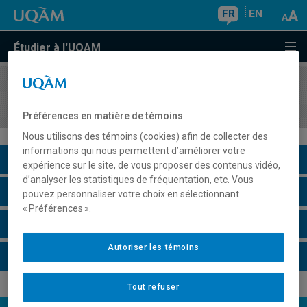
FR
EN
Étudier à l'UQAM
COURS
//
SCT2291
Géologie de l'environnement
Préférences en matière de témoins
Nous utilisons des témoins (cookies) afin de collecter des
informations qui nous permettent d’améliorer votre
Description du cours
expérience sur le site, de vous proposer des contenus vidéo,
d’analyser les statistiques de fréquentation, etc. Vous
Horaire - Été 2026
pouvez personnaliser votre choix en sélectionnant
« Préférences ».
Horaire - Automne 2026
Autoriser les témoins
Horaire - Hiver 2027
Tout refuser