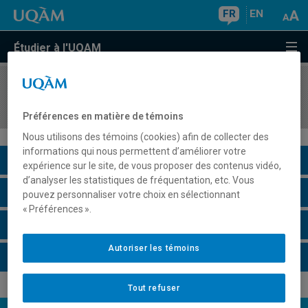
FR
EN
Étudier à l'UQAM
COURS
//
SCT2501
Géomathématiques
Préférences en matière de témoins
Nous utilisons des témoins (cookies) afin de collecter des
informations qui nous permettent d’améliorer votre
Description du cours
expérience sur le site, de vous proposer des contenus vidéo,
d’analyser les statistiques de fréquentation, etc. Vous
Horaire - Été 2026
pouvez personnaliser votre choix en sélectionnant
« Préférences ».
Horaire - Automne 2026
Autoriser les témoins
Horaire - Hiver 2027
Tout refuser