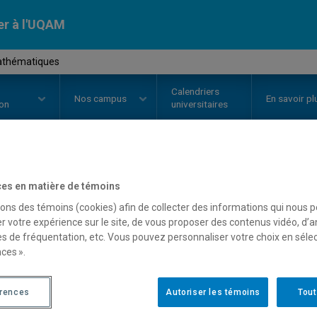
er à l'UQAM
athématiques
Calendriers
Nos
campus
En savoir pl
ion
universitaires
OURS
//
SCT2501
-
Géomathémat
es en matière de témoins
sons des témoins (cookies) afin de collecter des informations qui nous 
r votre expérience sur le site, de vous proposer des contenus vidéo, d’a
es de fréquentation, etc. Vous pouvez personnaliser votre choix en séle
Description
Horaire - Été 2026
Horaire
ces ».
érences
Autoriser les témoins
Tout