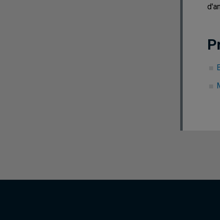
d'a
P