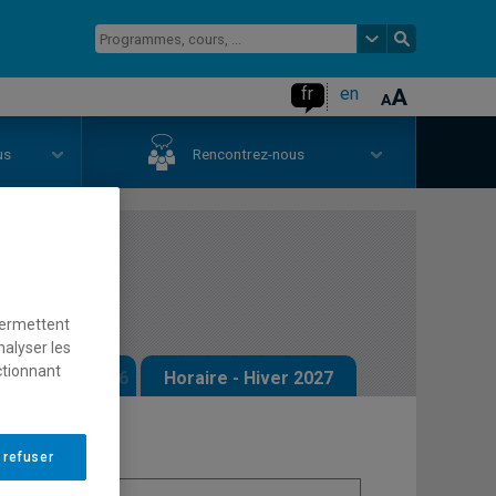
fr
en
us
Rencontrez-nous
iques
permettent
nalyser les
ctionnant
 - Automne 2026
Horaire - Hiver 2027
 refuser