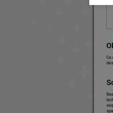
O
Ce 
des
S
Bas
tec
séq
spa