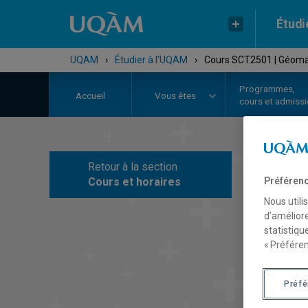
Étudi
UQAM
›
Étudier à l'UQAM
›
Cours SCT2501 | Géom
Programmes,
Accueil
Vous êtes
cours et admiss
Retour à la section
C
Cours et horaires
Préférenc
Nous utili
d’améliore
statistiqu
« Préféren
Préf