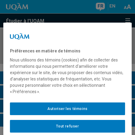
FR
EN
Étudier à l'UQAM
COURS
//
SCT8245
Traceurs micropaléontologiques et
Préférences en matière de témoins
biomarqueurs
Nous utilisons des témoins (cookies) afin de collecter des
informations qui nous permettent d’améliorer votre
expérience sur le site, de vous proposer des contenus vidéo,
Description du cours
d’analyser les statistiques de fréquentation, etc. Vous
pouvez personnaliser votre choix en sélectionnant
Horaire - Été 2026
« Préférences ».
Horaire - Automne 2026
Autoriser les témoins
Horaire - Hiver 2027
Tout refuser