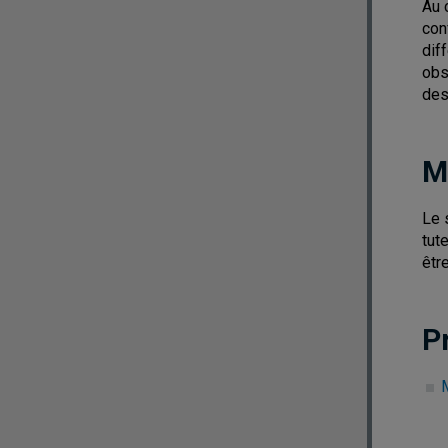
Au 
con
dif
obs
des
M
Le 
tut
êtr
P