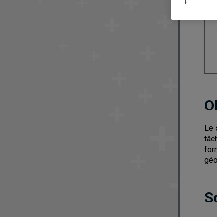
O
Le 
tâc
for
géo
S