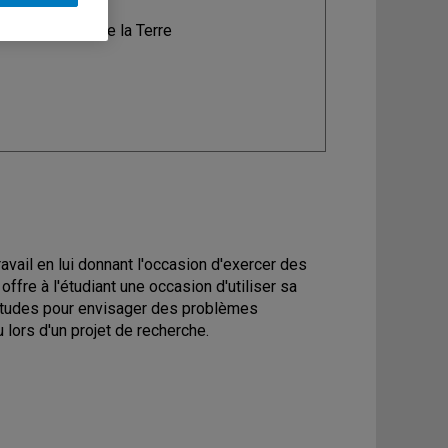
ine
: Sciences de la Terre
travail en lui donnant l'occasion d'exercer des
fre à l'étudiant une occasion d'utiliser sa
titudes pour envisager des problèmes
lors d'un projet de recherche.