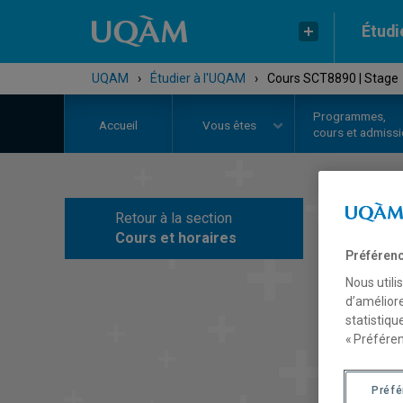
Étudi
UQAM
›
Étudier à l'UQAM
›
Cours SCT8890 | Stage
Programmes,
Accueil
Vous êtes
cours et admiss
Retour à la section
C
Cours et horaires
Préférenc
Nous utili
d’améliore
statistiqu
« Préféren
Préf