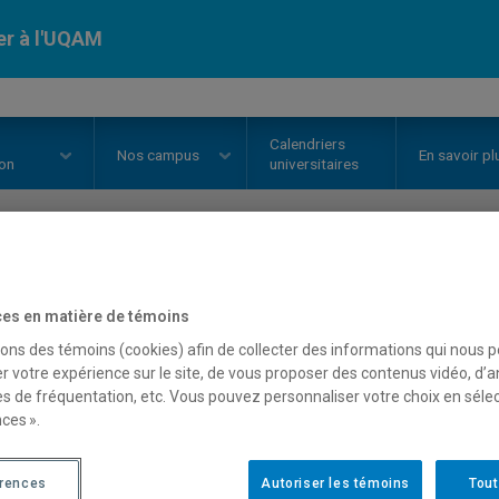
er à l'UQAM
Calendriers
Nos
campus
En savoir pl
ion
universitaires
OURS
//
SCT8890
-
Stage
es en matière de témoins
sons des témoins (cookies) afin de collecter des informations qui nous 
r votre expérience sur le site, de vous proposer des contenus vidéo, d’a
Description
Horaire - Été 2026
Horaire
es de fréquentation, etc. Vous pouvez personnaliser votre choix en séle
ces ».
érences
Autoriser les témoins
Tout