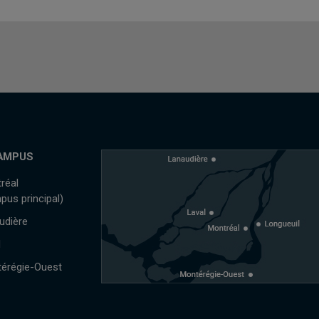
AMPUS
réal
pus principal)
udière
l
érégie-Ouest