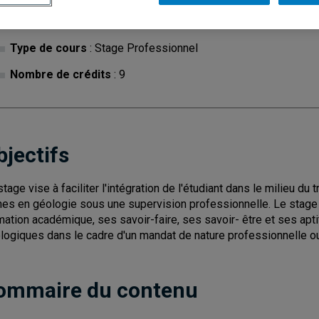
Cycle
: 2
Discipl
Type de cours
: Stage Professionnel
Nombre de crédits
: 9
bjectifs
stage vise à faciliter l'intégration de l'étudiant dans le milieu du 
hes en géologie sous une supervision professionnelle. Le stage of
mation académique, ses savoir-faire, ses savoir- être et ses ap
logiques dans le cadre d'un mandat de nature professionnelle ou 
ommaire du contenu