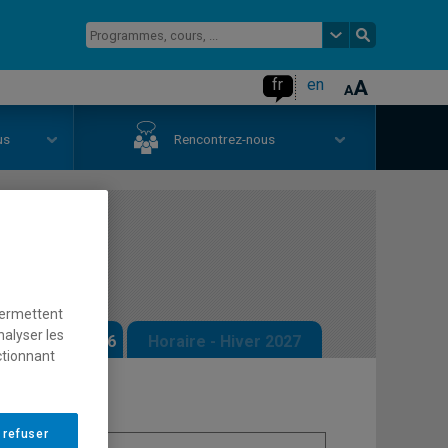
fr
en
us
Rencontrez-nous
permettent
nalyser les
 - Automne 2026
Horaire - Hiver 2027
ctionnant
 refuser