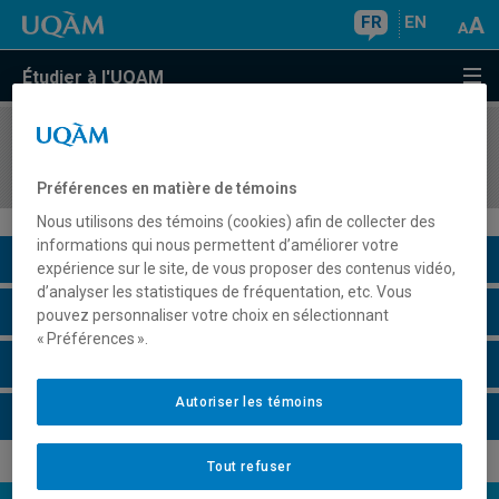
FR
EN
Étudier à l'UQAM
COURS
//
SEM7100
Méthodologie de la recherche
Préférences en matière de témoins
Nous utilisons des témoins (cookies) afin de collecter des
informations qui nous permettent d’améliorer votre
Description du cours
expérience sur le site, de vous proposer des contenus vidéo,
d’analyser les statistiques de fréquentation, etc. Vous
Horaire - Été 2026
pouvez personnaliser votre choix en sélectionnant
« Préférences ».
Horaire - Automne 2026
Autoriser les témoins
Horaire - Hiver 2027
Tout refuser