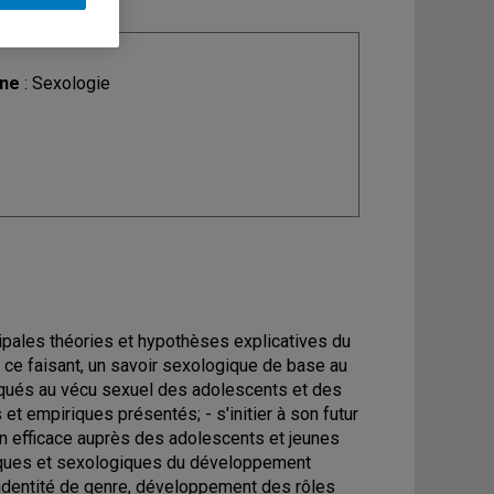
ine
: Sexologie
ncipales théories et hypothèses explicatives du
, ce faisant, un savoir sexologique de base au
qués au vécu sexuel des adolescents et des
et empiriques présentés; - s'initier à son futur
on efficace auprès des adolescents et jeunes
iques et sexologiques du développement
'identité de genre, développement des rôles