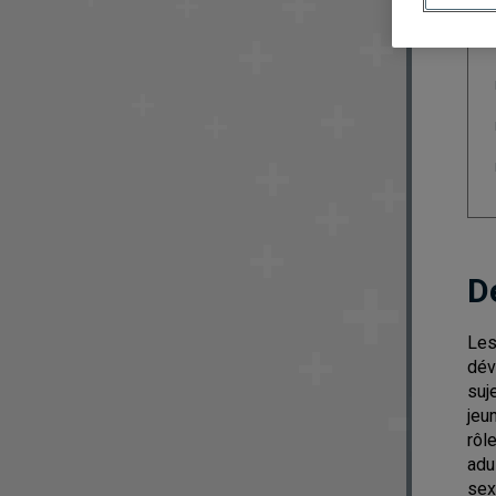
D
Les
dév
suj
jeu
rôl
adu
sex