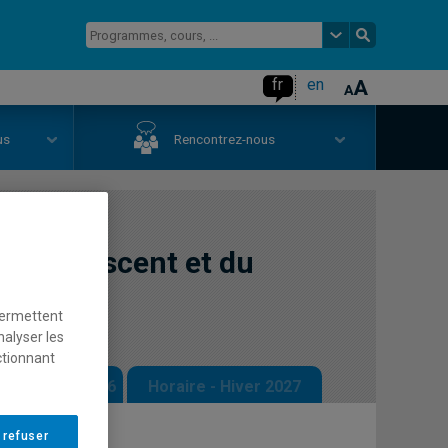
fr
en
us
Rencontrez-nous
e l'adolescent et du
permettent
nalyser les
ctionnant
 - Automne 2026
Horaire - Hiver 2027
 refuser