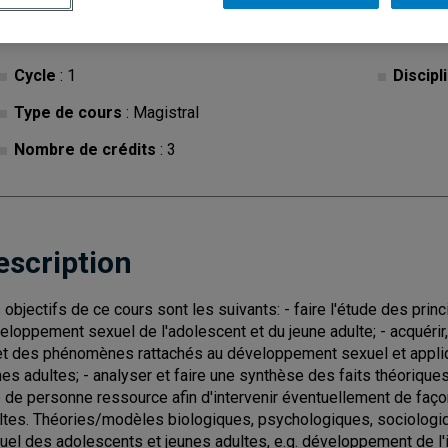
Cycle
: 1
Discipl
Type de cours
: Magistral
Nombre de crédits
: 3
escription
 objectifs de ce cours sont les suivants: - faire l'étude des pri
eloppement sexuel de l'adolescent et du jeune adulte; - acquérir
et des phénomènes rattachés au développement sexuel et appli
nes adultes; - analyser et faire une synthèse des faits théoriques 
e de personne ressource afin d'intervenir éventuellement de faç
ltes. Théories/modèles biologiques, psychologiques, sociolog
uel des adolescents et jeunes adultes, e.g. développement de l