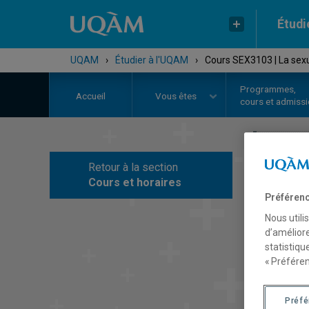
Étudi
UQAM
›
Étudier à l'UQAM
›
Cours SEX3103 | La sexu
Programmes,
Accueil
Vous êtes
cours et admiss
Retour à la section
C
Cours et horaires
Préférenc
Nous utili
d’améliore
statistiqu
« Préféren
Préf