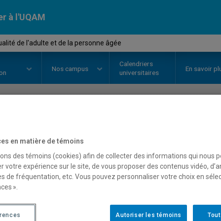
er à l'UQAM
alité de l'adulte et de la personne âgée
Calendriers
Nos
campus
En savoir pl
ion
universitaires
OURS
//
SEX3103
-
La sexualité de
es en matière de témoins
personne âgée
sons des témoins (cookies) afin de collecter des informations qui nous 
r votre expérience sur le site, de vous proposer des contenus vidéo, d’a
es de fréquentation, etc. Vous pouvez personnaliser votre choix en séle
ces ».
Description
Horaire - Été 2026
Horaire
érences
Autoriser les témoins
Tout