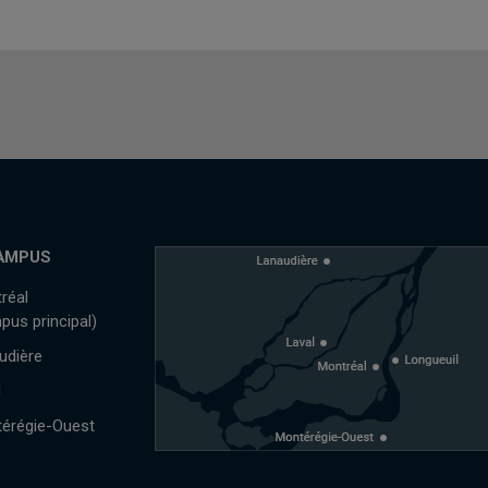
AMPUS
réal
pus principal)
udière
l
érégie-Ouest