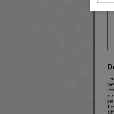
D
Les
dév
des
ana
per
Thé
dif