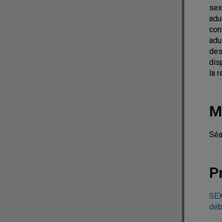
sex
adu
con
adu
des
dis
la 
M
Séa
P
SEX
déb