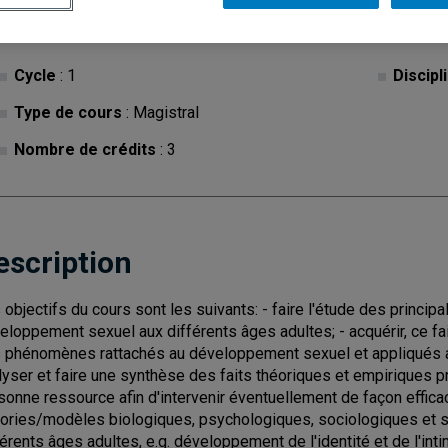
Cycle
: 1
Discipl
Type de cours
: Magistral
Nombre de crédits
: 3
escription
 objectifs du cours sont les suivants: - faire l'étude des princi
eloppement sexuel aux différents âges adultes; - acquérir, ce fa
 phénomènes rattachés au développement sexuel et appliqués a
lyser et faire une synthèse des faits théoriques et empiriques pré
sonne ressource afin d'intervenir éventuellement de façon effic
ories/modèles biologiques, psychologiques, sociologiques et
férents âges adultes, e.g. développement de l'identité et de l'in