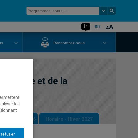
fr
en
us
Rencontrez-nous
 l'adulte et de la
permettent
nalyser les
ctionnant
 - Automne 2026
Horaire - Hiver 2027
 refuser