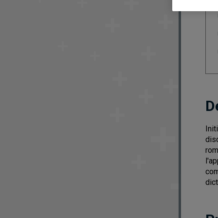
D
Ini
dis
rom
l'a
com
dic