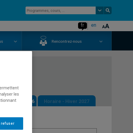
fr
en
us
Rencontrez-nous
atin I
permettent
nalyser les
ctionnant
 - Automne 2026
Horaire - Hiver 2027
 refuser