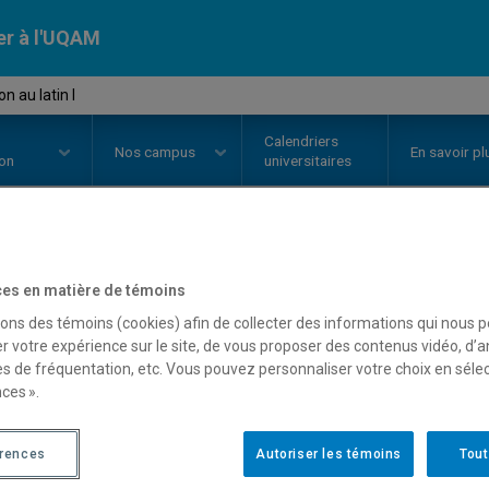
er à l'UQAM
n au latin I
Calendriers
Nos
campus
En savoir pl
ion
universitaires
OURS
//
SHM5001
-
Initiation au l
es en matière de témoins
sons des témoins (cookies) afin de collecter des informations qui nous 
r votre expérience sur le site, de vous proposer des contenus vidéo, d’a
es de fréquentation, etc. Vous pouvez personnaliser votre choix en séle
Description
Horaire - Été 2026
Horaire
ces ».
érences
Autoriser les témoins
Tout