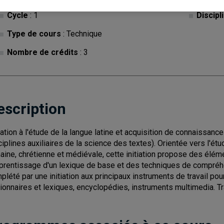
Cycle
: 1
Discipl
Type de cours
: Technique
Nombre de crédits
: 3
escription
tiation à l'étude de la langue latine et acquisition de connaissan
ciplines auxiliaires de la science des textes). Orientée vers l'étud
aine, chrétienne et médiévale, cette initiation propose des élé
pprentissage d'un lexique de base et des techniques de compréh
plété par une initiation aux principaux instruments de travail pour 
tionnaires et lexiques, encyclopédies, instruments multimedia. Tr