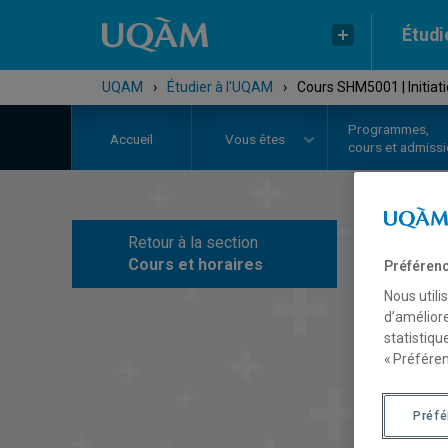
Étudi
UQAM
›
Étudier à l'UQAM
›
Cours SHM5001 | Initiatio
Programmes,
Accueil
Vous êtes
cours et admiss
Retour à la section
C
Cours et horaires
Préférenc
Nous utili
d’améliore
statistiqu
« Préféren
Préf