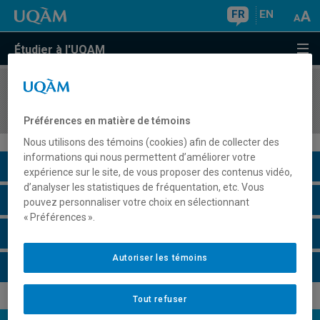
FR
EN
Étudier à l'UQAM
COURS
//
SHM5031
Initiation à l'égyptien hiéroglyphique I
Préférences en matière de témoins
Nous utilisons des témoins (cookies) afin de collecter des
informations qui nous permettent d’améliorer votre
Description du cours
expérience sur le site, de vous proposer des contenus vidéo,
d’analyser les statistiques de fréquentation, etc. Vous
Horaire - Été 2026
pouvez personnaliser votre choix en sélectionnant
« Préférences ».
Horaire - Automne 2026
Autoriser les témoins
Horaire - Hiver 2027
Tout refuser