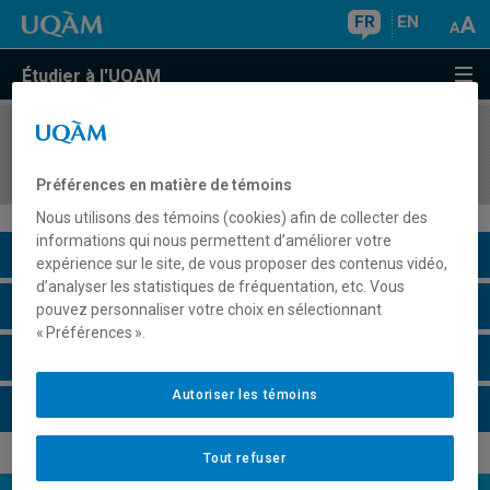
FR
EN
Étudier à l'UQAM
COURS
//
SOC1060
Démographie
Préférences en matière de témoins
Nous utilisons des témoins (cookies) afin de collecter des
informations qui nous permettent d’améliorer votre
Description du cours
expérience sur le site, de vous proposer des contenus vidéo,
d’analyser les statistiques de fréquentation, etc. Vous
Horaire - Été 2026
pouvez personnaliser votre choix en sélectionnant
« Préférences ».
Horaire - Automne 2026
Autoriser les témoins
Horaire - Hiver 2027
Tout refuser