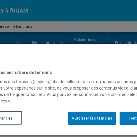
er à l'UQAM
 et le lien social
Calendriers
Nos
campus
En savoir pl
ion
universitaires
es en matière de témoins
OURS
//
SOC1146
-
Durkheim et le
sons des témoins (cookies) afin de collecter des informations qui nous 
r votre expérience sur le site, de vous proposer des contenus vidéo, d’a
es de fréquentation, etc. Vous pouvez personnaliser votre choix en séle
ces ».
Description
Horaire - Été 2026
Horaire
érences
Autoriser les témoins
Tout