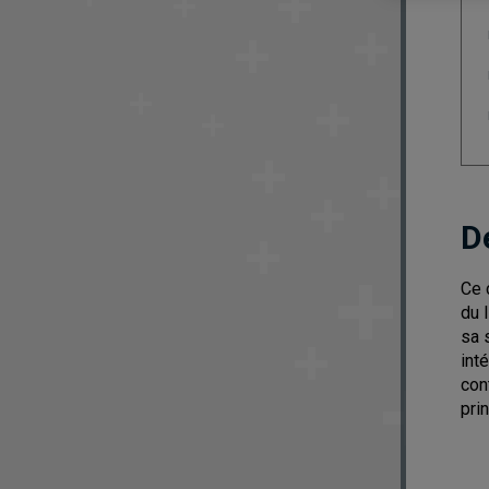
D
Ce 
du 
sa 
int
con
pri