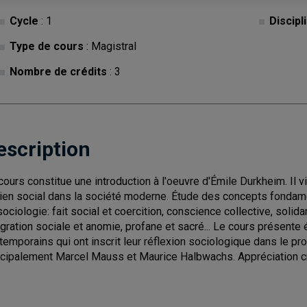
Cycle
: 1
Discipl
Type de cours
: Magistral
Nombre de crédits
: 3
escription
cours constitue une introduction à l'oeuvre d'Émile Durkheim. Il vi
lien social dans la société moderne. Étude des concepts fondam
sociologie: fait social et coercition, conscience collective, solid
égration sociale et anomie, profane et sacré... Le cours présent
temporains qui ont inscrit leur réflexion sociologique dans le p
ncipalement Marcel Mauss et Maurice Halbwachs. Appréciation cri