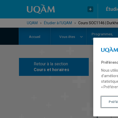
Étudi
UQAM
›
Étudier à l'UQAM
›
Cours SOC1146 | Durkheim
Programmes,
Accueil
Vous êtes
cours et admiss
Préférenc
Retour à la section
C
Cours et horaires
Nous utili
d’améliore
statistiqu
« Préféren
Préf