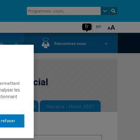
fr
en
us
Rencontrez-nous
 lien social
permettent
nalyser les
ctionnant
 - Automne 2026
Horaire - Hiver 2027
 refuser