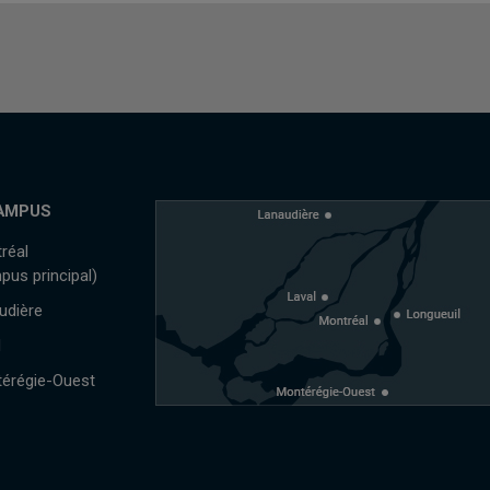
AMPUS
réal
pus principal)
udière
l
érégie-Ouest