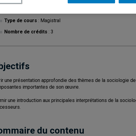
Cycle
: 1
Discipl
Type de cours
: Magistral
Nombre de crédits
: 3
bjectifs
rir une présentation approfondie des thèmes de la sociologie de
posantes importantes de son œuvre.
rnir une introduction aux principales interprétations de la sociol
cesseurs.
ommaire du contenu