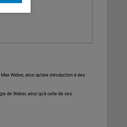
ine
: Sociologie
 Max Weber, ainsi qu'une introduction à des
ogie de Weber, ainsi qu'à celle de ses