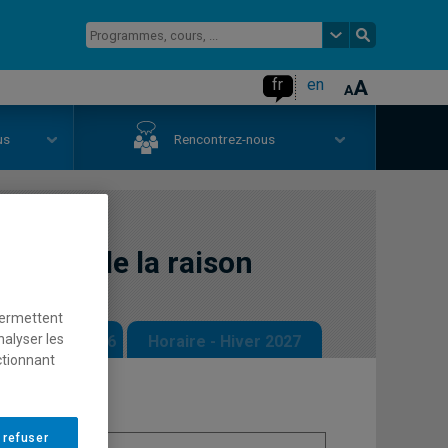
fr
en
us
Rencontrez-nous
estion de la raison
permettent
nalyser les
 - Automne 2026
Horaire - Hiver 2027
ctionnant
 refuser