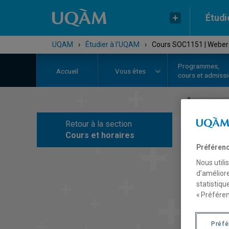
Étudi
UQAM
›
Étudier à l'UQAM
›
Cours SOC1151 | Weber e
Programmes,
Accueil
Vous êtes
cours et admiss
Retour à la section
C
Cours et horaires
Préférenc
Nous utili
d’améliore
statistiqu
« Préféren
Préf