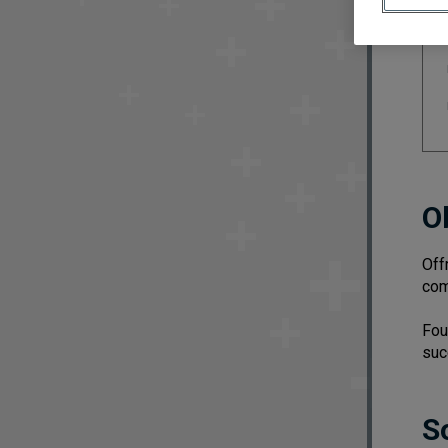
O
Off
com
Fou
suc
S