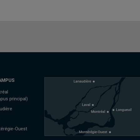
AMPUS
réal
pus principal)
udière
l
érégie-Ouest