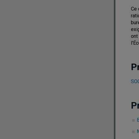
Ce 
rat
bur
exi
ont
l'É
P
SOC
P