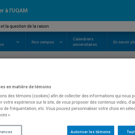
er à l'UQAM
t la question de la raison
Calendriers
Nos
campus
En savoir pl
ion
universitaires
OURS
//
SOC1151
-
Weber et la qu
es en matière de témoins
sons des témoins (cookies) afin de collecter des informations qui nous 
r votre expérience sur le site, de vous proposer des contenus vidéo, d’a
Description
Horaire - Été 2026
Horaire
es de fréquentation, etc. Vous pouvez personnaliser votre choix en séle
ces ».
érences
Autoriser les témoins
Tout