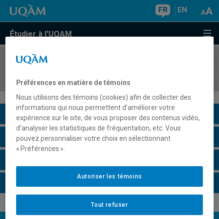
FR
EN
Étudier à l'UQAM
COURS
//
SOC203X
Œuvres de… 2
Préférences en matière de témoins
Nous utilisons des témoins (cookies) afin de collecter des
informations qui nous permettent d’améliorer votre
Description du cours
expérience sur le site, de vous proposer des contenus vidéo,
d’analyser les statistiques de fréquentation, etc. Vous
Horaire - Été 2026
pouvez personnaliser votre choix en sélectionnant
« Préférences ».
Horaire - Automne 2026
Autoriser les témoins
Horaire - Hiver 2027
Tout refuser