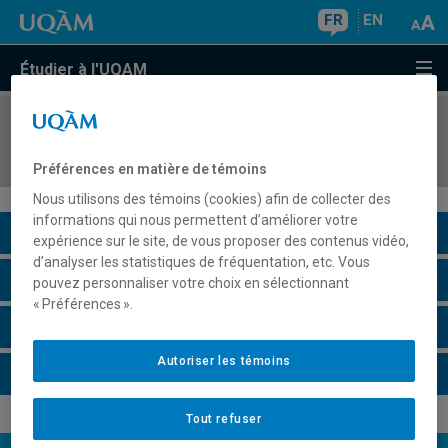
FR
EN
Étudier à l'UQAM
COURS
//
SOC2073
Sciences et technologies du vivant
Préférences en matière de témoins
Nous utilisons des témoins (cookies) afin de collecter des
informations qui nous permettent d’améliorer votre
Description du cours
expérience sur le site, de vous proposer des contenus vidéo,
d’analyser les statistiques de fréquentation, etc. Vous
Horaire - Été 2026
pouvez personnaliser votre choix en sélectionnant
« Préférences ».
Horaire - Automne 2026
Autoriser les témoins
Horaire - Hiver 2027
Tout refuser