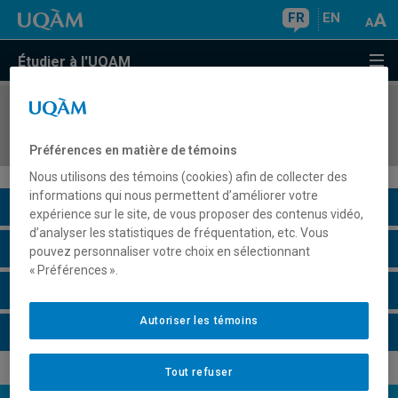
FR
EN
Étudier à l'UQAM
COURS
//
SOC2105
Traditions sociologiques québécoises
Préférences en matière de témoins
Nous utilisons des témoins (cookies) afin de collecter des
informations qui nous permettent d’améliorer votre
Description du cours
expérience sur le site, de vous proposer des contenus vidéo,
d’analyser les statistiques de fréquentation, etc. Vous
Horaire - Été 2026
pouvez personnaliser votre choix en sélectionnant
« Préférences ».
Horaire - Automne 2026
Autoriser les témoins
Horaire - Hiver 2027
Tout refuser