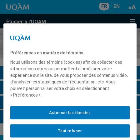
FR
EN
Étudier à l'UQAM
COURS
//
SOC2262
Sociologie de la famille
Préférences en matière de témoins
Nous utilisons des témoins (cookies) afin de collecter des
informations qui nous permettent d’améliorer votre
Description du cours
expérience sur le site, de vous proposer des contenus vidéo,
d’analyser les statistiques de fréquentation, etc. Vous
Horaire - Été 2026
pouvez personnaliser votre choix en sélectionnant
« Préférences ».
Horaire - Automne 2026
Autoriser les témoins
Horaire - Hiver 2027
Tout refuser