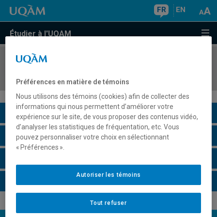
FR
EN
Étudier à l'UQAM
COURS
//
SOC3100
L'action culturelle en milieux culturels artistiques
Préférences en matière de témoins
Nous utilisons des témoins (cookies) afin de collecter des
informations qui nous permettent d’améliorer votre
Description du cours
expérience sur le site, de vous proposer des contenus vidéo,
d’analyser les statistiques de fréquentation, etc. Vous
Horaire - Été 2026
pouvez personnaliser votre choix en sélectionnant
« Préférences ».
Horaire - Automne 2026
Autoriser les témoins
Horaire - Hiver 2027
Tout refuser