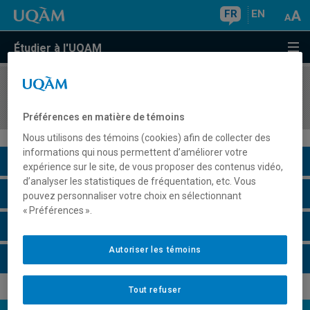
FR
EN
Étudier à l'UQAM
COURS
//
SOC3125
Débats contemporains en théorie sociologique
Préférences en matière de témoins
Nous utilisons des témoins (cookies) afin de collecter des
informations qui nous permettent d’améliorer votre
Description du cours
expérience sur le site, de vous proposer des contenus vidéo,
d’analyser les statistiques de fréquentation, etc. Vous
Horaire - Été 2026
pouvez personnaliser votre choix en sélectionnant
« Préférences ».
Horaire - Automne 2026
Autoriser les témoins
Horaire - Hiver 2027
Tout refuser