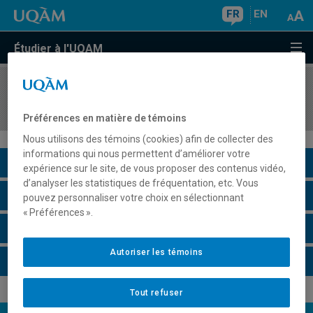
FR
EN
Étudier à l'UQAM
COURS
//
SOC3280
Atelier de méthodologie I
Préférences en matière de témoins
Nous utilisons des témoins (cookies) afin de collecter des
informations qui nous permettent d’améliorer votre
Description du cours
expérience sur le site, de vous proposer des contenus vidéo,
d’analyser les statistiques de fréquentation, etc. Vous
Horaire - Été 2026
pouvez personnaliser votre choix en sélectionnant
« Préférences ».
Horaire - Automne 2026
Autoriser les témoins
Horaire - Hiver 2027
Tout refuser