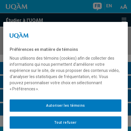
FR
EN
Étudier à l'UQAM
COURS
//
SOC3380
Atelier de méthodologie II
Préférences en matière de témoins
Nous utilisons des témoins (cookies) afin de collecter des
informations qui nous permettent d’améliorer votre
Description du cours
expérience sur le site, de vous proposer des contenus vidéo,
d’analyser les statistiques de fréquentation, etc. Vous
Horaire - Été 2026
pouvez personnaliser votre choix en sélectionnant
« Préférences ».
Horaire - Automne 2026
Autoriser les témoins
Horaire - Hiver 2027
Tout refuser