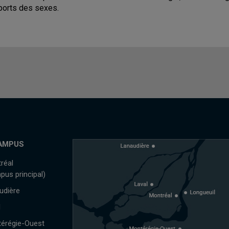
ports des sexes.
AMPUS
réal
pus principal)
udière
l
érégie-Ouest