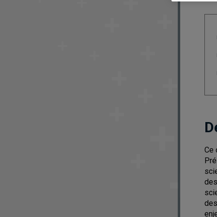
D
Ce 
Pré
sci
des
sci
des
enj