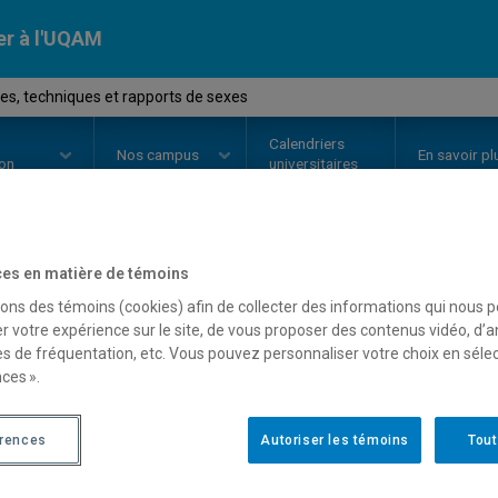
er à l'UQAM
s, techniques et rapports de sexes
Calendriers
Nos
campus
En savoir pl
ion
universitaires
es en matière de témoins
OURS
//
SOC4050
-
Sciences, tec
sons des témoins (cookies) afin de collecter des informations qui nous 
r votre expérience sur le site, de vous proposer des contenus vidéo, d’a
sexes
es de fréquentation, etc. Vous pouvez personnaliser votre choix en séle
ces ».
Description
Horaire - Été 2026
Horaire
érences
Autoriser les témoins
Tout