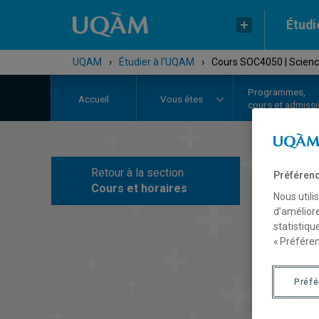
Étudi
UQAM
›
Étudier à l'UQAM
›
Cours SOC4050 | Science
Programmes,
Accueil
Vous êtes
cours et admiss
Retour à la section
Préférenc
C
Cours et horaires
Nous utili
d’améliore
statistiqu
« Préféren
Préf