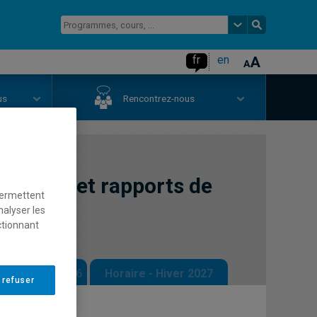
fr
en
us
Rencontrez-nous
hniques et rapports de
permettent
nalyser les
ctionnant
 - Automne 2026
Horaire - Hiver 2027
 refuser