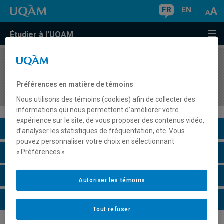
FR
EN
Étudier à l'UQAM
COURS
//
SOC8722
Sociologie de la marginalité, de la
Préférences en matière de témoins
marginalisation et des régulations sociales
Nous utilisons des témoins (cookies) afin de collecter des
informations qui nous permettent d’améliorer votre
expérience sur le site, de vous proposer des contenus vidéo,
Description du cours
d’analyser les statistiques de fréquentation, etc. Vous
pouvez personnaliser votre choix en sélectionnant
Horaire - Été 2026
« Préférences ».
Horaire - Automne 2026
Autoriser les témoins
Horaire - Hiver 2027
Tout refuser