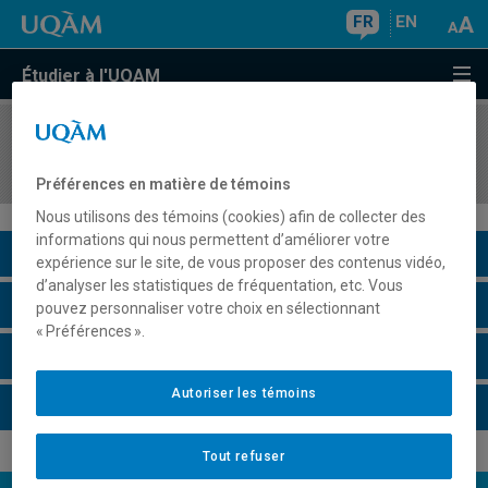
FR
EN
Étudier à l'UQAM
COURS
//
STS8010
Méthodes quantitatives
Préférences en matière de témoins
Nous utilisons des témoins (cookies) afin de collecter des
informations qui nous permettent d’améliorer votre
Description du cours
expérience sur le site, de vous proposer des contenus vidéo,
d’analyser les statistiques de fréquentation, etc. Vous
Horaire - Été 2026
pouvez personnaliser votre choix en sélectionnant
« Préférences ».
Horaire - Automne 2026
Autoriser les témoins
Horaire - Hiver 2027
Tout refuser