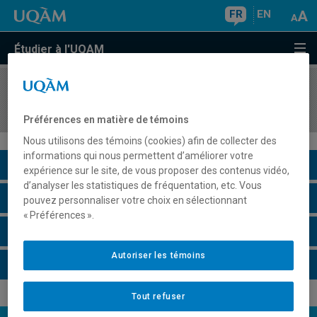
FR
EN
Étudier à l'UQAM
COURS
//
STT2000
Statistique II
Préférences en matière de témoins
Nous utilisons des témoins (cookies) afin de collecter des
informations qui nous permettent d’améliorer votre
Description du cours
expérience sur le site, de vous proposer des contenus vidéo,
d’analyser les statistiques de fréquentation, etc. Vous
Horaire - Été 2026
pouvez personnaliser votre choix en sélectionnant
« Préférences ».
Horaire - Automne 2026
Autoriser les témoins
Horaire - Hiver 2027
Tout refuser