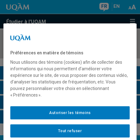
FR
EN
Étudier à l'UQAM
COURS
//
TRS2280
Intervention auprès des groupes en travail social
Préférences en matière de témoins
Nous utilisons des témoins (cookies) afin de collecter des
informations qui nous permettent d’améliorer votre
Description du cours
expérience sur le site, de vous proposer des contenus vidéo,
d’analyser les statistiques de fréquentation, etc. Vous
Horaire - Été 2026
pouvez personnaliser votre choix en sélectionnant
« Préférences ».
Horaire - Automne 2026
Autoriser les témoins
Horaire - Hiver 2027
Tout refuser