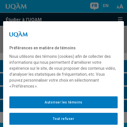
FR
EN
Étudier à l'UQAM
COURS
//
TRS8515
Conception d'un projet d'intervention
Préférences en matière de témoins
Nous utilisons des témoins (cookies) afin de collecter des
informations qui nous permettent d’améliorer votre
Description du cours
expérience sur le site, de vous proposer des contenus vidéo,
d’analyser les statistiques de fréquentation, etc. Vous
Horaire - Été 2026
pouvez personnaliser votre choix en sélectionnant
« Préférences ».
Horaire - Automne 2026
Autoriser les témoins
Horaire - Hiver 2027
Tout refuser